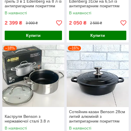
гриль 3 в 1 Edenberg на 8 л із
Edenberg 31см на 6,5л із
антипригарним покриттям
антипригарним покриттям
В наявності
В наявності
2 399
2 050
₴
₴
3 000 ₴
2 500 ₴
Купити
Купити
–18%
–16%
Сотейник-казан Benson 28см
Каструля Benson з
литий алюміній з
нержавіючої сталі 3.8 л
антипригарним покриттям
В наявності
В наявності