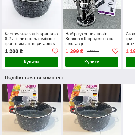
Каструля-казан із кришкою
Набір кухонних ножів
Сков
6,2 л із литого алюмінію з
Benson з 9 предметів на
криш
гранітним антипригарним
підставці
анти
покриттям Benson
(зні
1 200
1 399
1 1
₴
₴
1 900 ₴
Купити
Купити
Подібні товари компанії