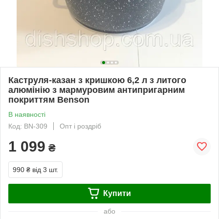
Каструля-казан з кришкою 6,2 л з литого
алюмінію з мармуровим антипригарним
покриттям Benson
В наявності
Код: BN-309
Опт і роздріб
1 099
₴
990 ₴
від 3 шт.
Купити
або