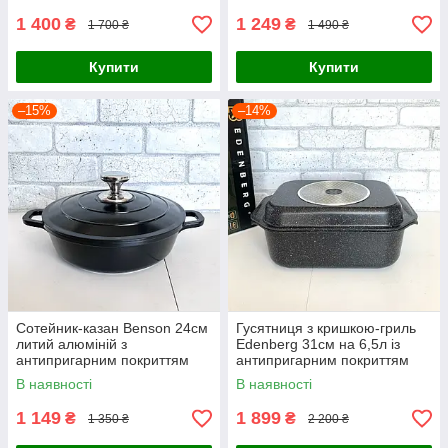
1 400
1 249
₴
₴
1 700 ₴
1 490 ₴
Купити
Купити
–15%
–14%
Сотейник-казан Benson 24см
Гусятниця з кришкою-гриль
литий алюміній з
Edenberg 31см на 6,5л із
антипригарним покриттям
антипригарним покриттям
В наявності
В наявності
1 149
1 899
₴
₴
1 350 ₴
2 200 ₴