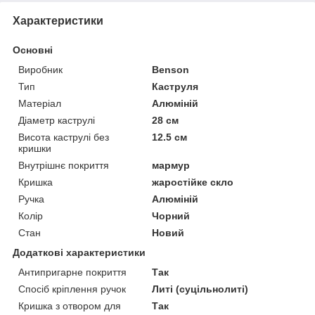
Характеристики
Основні
Виробник
Benson
Тип
Каструля
Матеріал
Алюміній
Діаметр каструлі
28 см
Висота каструлі без
12.5 см
кришки
Внутрішнє покриття
мармур
Кришка
жаростійке скло
Ручка
Алюміній
Колір
Чорний
Стан
Новий
Додаткові характеристики
Антипригарне покриття
Так
Спосіб кріплення ручок
Литі (суцільнолиті)
Кришка з отвором для
Так