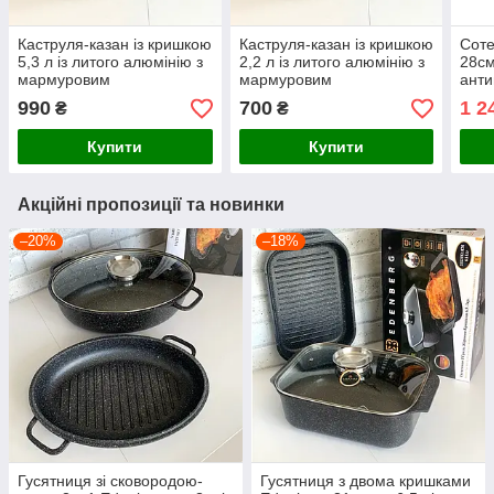
Каструля-казан із кришкою
Каструля-казан із кришкою
Соте
5,3 л із литого алюмінію з
2,2 л із литого алюмінію з
28см
мармуровим
мармуровим
анти
антипригарним покриттям
антипригарним покриттям
990
700
1 2
₴
₴
Benson
Benson
Купити
Купити
Акційні пропозиції та новинки
–20%
–18%
Гусятниця зі сковородою-
Гусятниця з двома кришками