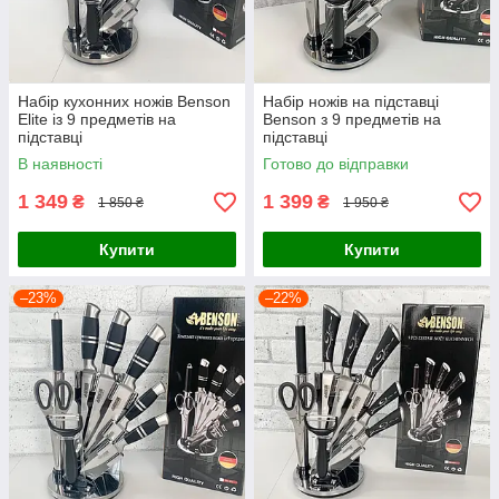
Набір кухонних ножів Benson
Набір ножів на підставці
Elite із 9 предметів на
Benson з 9 предметів на
підставці
підставці
В наявності
Готово до відправки
1 349
1 399
₴
₴
1 850 ₴
1 950 ₴
Купити
Купити
–23%
–22%