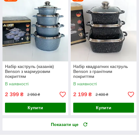
Набір каструль (казанів)
Набір квадратних каструль
Benson з мармуровим
Benson з гранітним
покриттям
покриттям
В наявності
В наявності
2 399
2 199
₴
₴
2 950 ₴
2 400 ₴
Купити
Купити
Показати ще