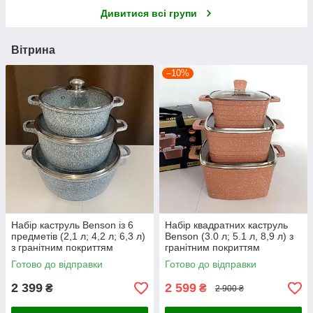
Дивитися всі групи
Вітрина
–10%
Набір каструль Benson із 6
Набір квадратних каструль
предметів (2,1 л; 4,2 л; 6,3 л)
Benson (3.0 л; 5.1 л, 8,9 л) з
з гранітним покриттям
гранітним покриттям
Готово до відправки
Готово до відправки
2 399
2 599
₴
₴
2 900 ₴