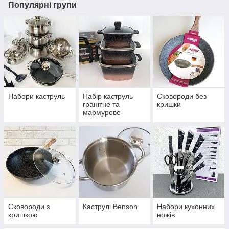
Популярні групи
Набори каструль
Набір каструль
Сковороди без
гранітне та
кришки
мармурове
покриття
Сковороди з
Каструлі Benson
Набори кухонних
кришкою
ножів