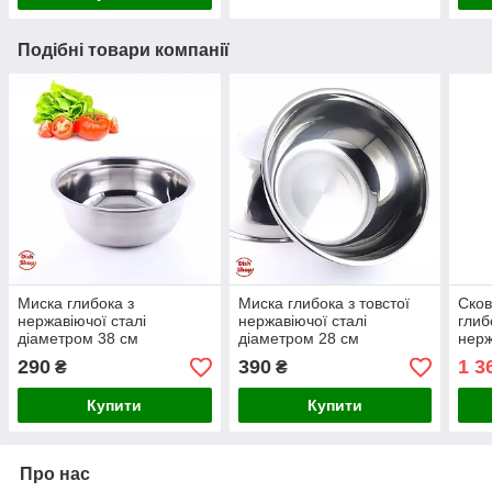
Подібні товари компанії
Миска глибока з
Миска глибока з товстої
Сков
нержавіючої сталі
нержавіючої сталі
глиб
діаметром 38 см
діаметром 28 см
нерж
22 с
290
390
1 3
₴
₴
Купити
Купити
Про нас