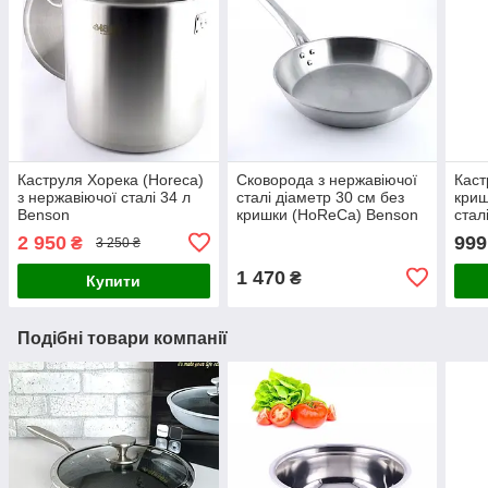
Каструля Хорека (Horeca)
Сковорода з нержавіючої
Каст
з нержавіючої сталі 34 л
сталі діаметр 30 см без
криш
Benson
кришки (HoReCa) Benson
стал
2 950
999
₴
3 250 ₴
1 470
₴
Купити
Подібні товари компанії