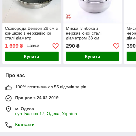
Сковорода Benson 28 см з
Миска глибока з
Миск
кришкою з нержавіючої
нержавіючої сталі
нерж
сталі діаметр
діаметром 38 см
діам
1 699
290
390
₴
₴
1 899 ₴
Купити
Купити
Про нас
100% позитивних з 55 відгуків за рік
Працює з 24.02.2019
м. Одеса
вул. Базова 17, Одеса, Україна
Контакти