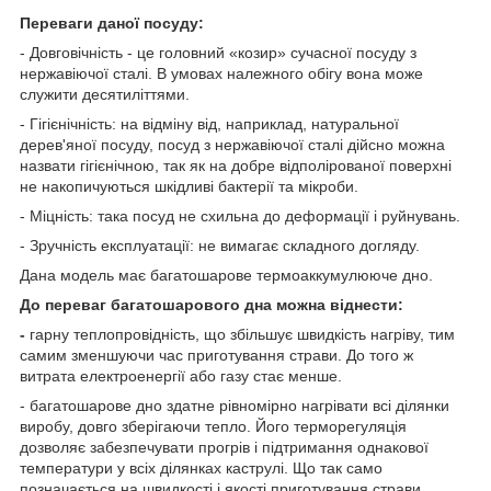
Переваги даної посуду:
- Довговічність - це головний «козир» сучасної посуду з
нержавіючої сталі. В умовах належного обігу вона може
служити десятиліттями.
- Гігієнічність: на відміну від, наприклад, натуральної
дерев'яної посуду, посуд з нержавіючої сталі дійсно можна
назвати гігієнічною, так як на добре відполірованої поверхні
не накопичуються шкідливі бактерії та мікроби.
- Міцність: така посуд не схильна до деформації і руйнувань.
- Зручність експлуатації: не вимагає складного догляду.
Дана модель має багатошарове термоаккумулююче дно.
До переваг багатошарового дна можна віднести:
-
гарну теплопровідність, що збільшує швидкість нагріву, тим
самим зменшуючи час приготування страви. До того ж
витрата електроенергії або газу стає менше.
- багатошарове дно здатне рівномірно нагрівати всі ділянки
виробу, довго зберігаючи тепло. Його терморегуляція
дозволяє забезпечувати прогрів і підтримання однакової
температури у всіх ділянках каструлі. Що так само
позначається на швидкості і якості приготування страви.