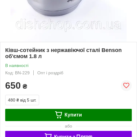
Ківш-сотейник з нержавіючої сталі Benson
об'ємом 1.8 л
В наявності
Код: BN-229
Опт і роздріб
650
₴
480 ₴
від 5 шт.
Купити
або
Купити з