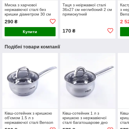
Миска з харчової
Таця з неіржавкої сталі
Каст
нержавіючої сталі без
36х27 см неглибокий 2 см
з не
кришки діаметром 30 см
прямокутний
Ben
290
2 5
₴
170
₴
Купити
Подібні товари компанії
Ківш-сотейник з кришкою
Ківш-сотейник 1 л з
Ківш
об'ємом 1.5 л з
кришкою з нержавіючої
криш
нержавіючої сталі Benson
сталі багатошарове дно
стал
Benson
Ben