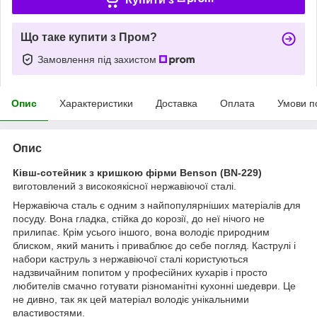
Що таке купити з Пром?
Замовлення під захистом
Опис
Характеристики
Доставка
Оплата
Умови п
Опис
Ківш-сотейник з кришкою фірми Benson (BN-229)
виготовлений з високоякісної нержавіючої сталі.
Нержавіюча сталь є одним з найпопулярніших матеріалів для
посуду. Вона гладка, стійка до корозії, до неї нічого не
прилипає. Крім усього іншого, вона володіє природним
блиском, який манить і приваблює до себе погляд. Каструлі і
набори каструль з нержавіючої сталі користуються
надзвичайним попитом у професійних кухарів і просто
любителів смачно готувати різноманітні кухонні шедеври. Це
не дивно, так як цей матеріал володіє унікальними
властивостями.