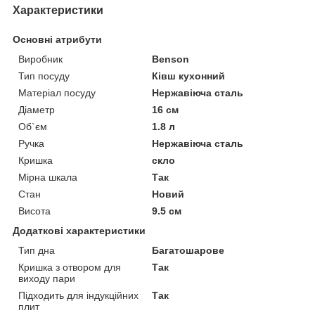
Характеристики
Основні атрибути
Виробник
Benson
Тип посуду
Ківш кухонний
Матеріал посуду
Нержавіюча сталь
Діаметр
16 см
Об`єм
1.8 л
Ручка
Нержавіюча сталь
Кришка
скло
Мірна шкала
Так
Стан
Новий
Висота
9.5 см
Додаткові характеристики
Тип дна
Багатошарове
Кришка з отвором для
Так
виходу пари
Підходить для індукційних
Так
плит