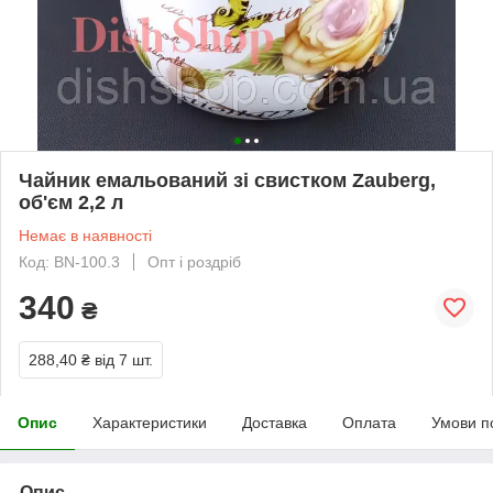
Чайник емальований зі свистком Zauberg,
об'єм 2,2 л
Немає в наявності
Код: BN-100.3
Опт і роздріб
340
₴
288,40 ₴
від 7 шт.
Опис
Характеристики
Доставка
Оплата
Умови п
Опис