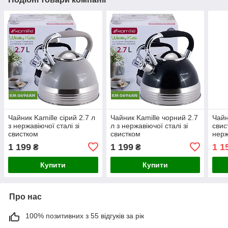
Чайник Kamille сірий 2.7 л
Чайник Kamille чорний 2.7
Чайн
з нержавіючої сталі зі
л з нержавіючої сталі зі
свис
свистком
свистком
нерж
1 199
1 199
1 1
₴
₴
Купити
Купити
Про нас
100% позитивних з 55 відгуків за рік