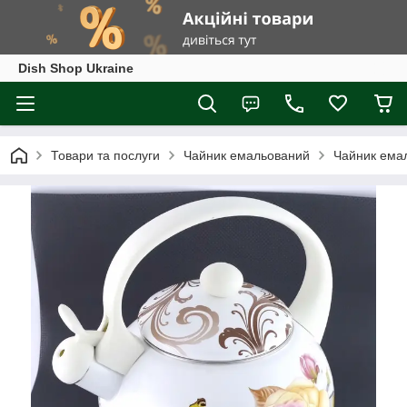
Dish Shop Ukraine
Товари та послуги
Чайник емальований
Чайник емал