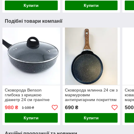
Купити
Купити
Подібні товари компанії
Сковорода Benson
Сковорода млинна 24 см з
Сков
глибока з кришкою
мармуровим
кова
діаметр 24 см гранітне
антипригарним покриттям
мар
антипригарне покриття
Benson
анти
980
690
500
₴
₴
1 100 ₴
Bens
Купити
Купити
Акційні пропозиції та новинки