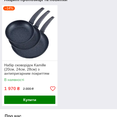
–14%
Набір сковорідок Kamille
(20см, 24см, 28см) з
антипригарним покриттям
Black marble
В наявності
1 970
₴
2 300 ₴
Купити
Про нас