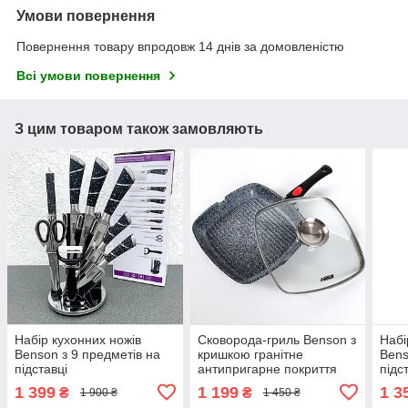
Умови повернення
Повернення товару впродовж 14 днів за домовленістю
Всі умови повернення
З цим товаром також замовляють
Набір кухонних ножів
Сковорода-гриль Benson з
Набі
Benson з 9 предметів на
кришкою гранітне
Bens
підставці
антипригарне покриття
підс
(знімна ручка)
1 399
1 199
1 3
₴
₴
1 900 ₴
1 450 ₴