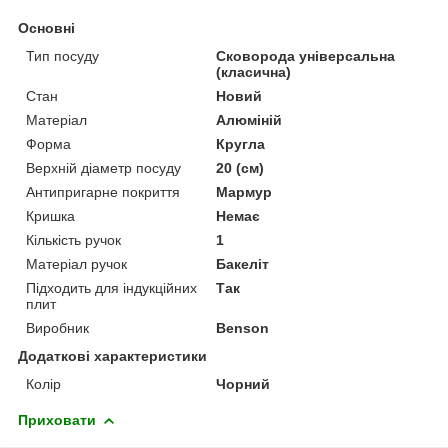
Основні
Тип посуду
Сковорода універсальна
(класична)
Стан
Новий
Матеріал
Алюміній
Форма
Кругла
Верхній діаметр посуду
20 (см)
Антипригарне покриття
Мармур
Кришка
Немає
Кількість ручок
1
Матеріал ручок
Бакеліт
Підходить для індукційних
Так
плит
Виробник
Benson
Додаткові характеристики
Колір
Чорний
Приховати