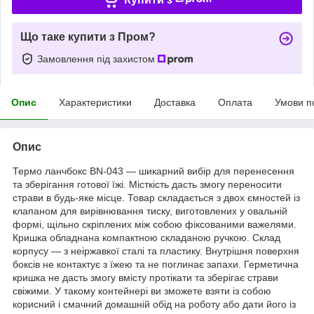
Що таке купити з Пром?
Замовлення під захистом
Опис
Характеристики
Доставка
Оплата
Умови п
Опис
Термо ланчбокс BN-043 — шикарний вибір для перенесення
та зберігання готової їжі. Місткість дасть змогу переносити
страви в будь-яке місце. Товар складається з двох ємностей із
клапаном для вирівнювання тиску, виготовлених у овальній
формі, щільно скріплених між собою фіксованими важелями.
Кришка обладнана компактною складаною ручкою. Склад
корпусу — з неіржавкої сталі та пластику. Внутрішня поверхня
боксів не контактує з їжею та не поглинає запахи. Герметична
кришка не дасть змогу вмісту протікати та зберігає страви
свіжими. У такому контейнері ви зможете взяти із собою
корисний і смачний домашній обід на роботу або дати його із