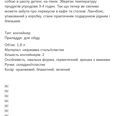
собою в школу дитині, на пікнік. Зберігає температуру
продуктів упродовж 3-4 годин. Так що тепер ви сміливо
можете забути про перекуски в кафе та столові. Ланчбокс,
упакований у коробку, стане практичним подарунком рідним і
близьким.
Тип: контейнер
Приладдя: для обіду
Об'єм: 1,8 л
Матеріал: неіржавка сталь/пластик
Кількість контейнерів: 2
Особливість: овальна форма, герметичний, кришка з замками
Ручки: складані/пластик
Колір: оранжевий, блакитний, зелений
￼
￼
￼
￼
￼
￼
￼