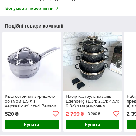
Всі умови повернення
Подібні товари компанії
Ківш-сотейник з кришкою
Набір каструль-казанів
Набі
об'ємом 1.5 л з
Edenberg (1.3л; 2.3л; 4.5л;
пред
нержавіючої сталі Benson
6.8л) з мармуровим
л) з
покриттям
520
2 799
2 3
₴
₴
3 200 ₴
Купити
Купити