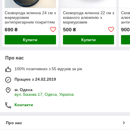
Сковорода млинна 24 см з
Сковорода млинна 22 см з
Сков
мармуровим
кованого алюмінію з
алюм
антипригарним покриттям
мармуровим
анти
Benson
антипригарним покриттям
Bens
690
500
900
₴
₴
Benson бакелітова ручка
Купити
Купити
Про нас
100% позитивних з 55 відгуків за рік
Працює з 24.02.2019
м. Одеса
вул. Базова 17, Одеса, Україна
Контакти
Про нас