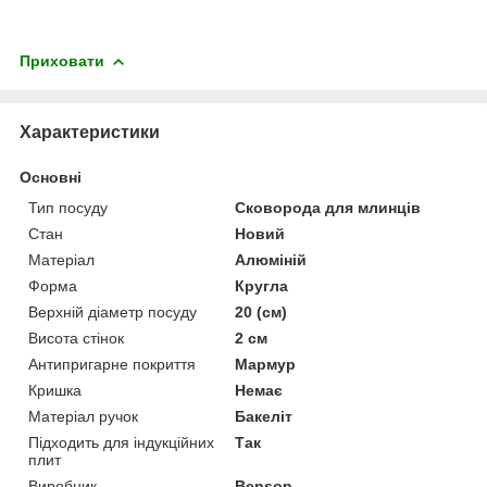
Приховати
Характеристики
Основні
Тип посуду
Сковорода для млинців
Стан
Новий
Матеріал
Алюміній
Форма
Кругла
Верхній діаметр посуду
20 (см)
Висота стінок
2 см
Антипригарне покриття
Мармур
Кришка
Немає
Матеріал ручок
Бакеліт
Підходить для індукційних
Так
плит
Виробник
Benson