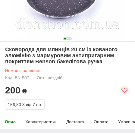
Сковорода для млинців 20 см із кованого
алюмінію з мармуровим антипригарним
покриттям Benson бакелітова ручка
Немає в наявності
Код: BN-507
Опт і роздріб
200
₴
156,80 ₴
від 7 шт.
Опис
Характеристики
Доставка
Оплата
Умови п