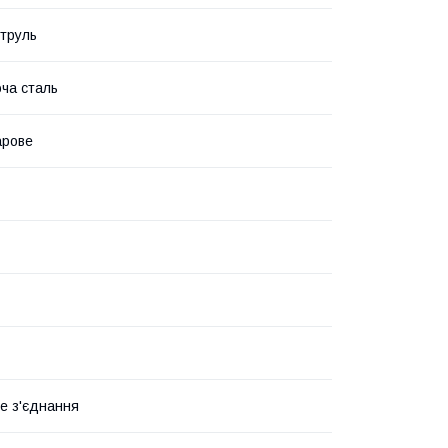
струль
ча сталь
арове
е з'єднання