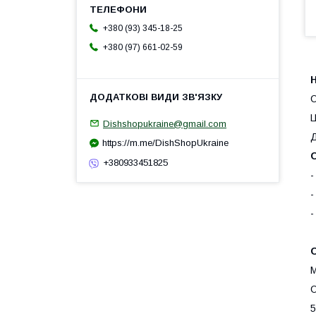
+380 (93) 345-18-25
+380 (97) 661-02-59
Н
О
Ц
Dishshopukraine@gmail.com
Д
https://m.me/DishShopUkraine
О
+380933451825
-
-
-
О
М
О
5