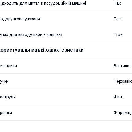
ідходить для миття в посудомийній машині
Так
одарункова упаковка
Так
твір для виходу пари в кришках
True
Користувальницькі характеристики
ип плити
Всі типи
учки
Нержавію
аструля
4 шт.
Кришки
Жароміцн