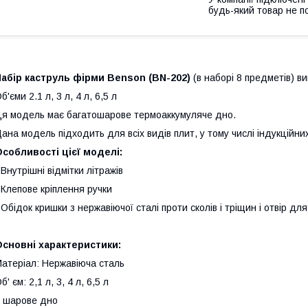
будь-який товар не п
абір каструль фірми Benson (BN-202)
(в наборі 8 предметів) ви
б'єми 2.1 л, 3 л, 4 л, 6,5 л
я модель має багатошарове термоаккумуляче дно.
ана модель підходить для всіх видів плит, у тому числі індукційни
собливості цієї моделі:
 Внутрішні відмітки літражів
 Клепове кріплення ручки
 Обідок кришки з нержавіючої сталі проти сколів і тріщин і отвір дл
сновні характеристики:
атеріал: Нержавіюча сталь
б' єм: 2,1 л, 3, 4 л, 6,5 л
 шарове дно