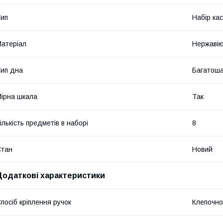
ип
Набір ка
атеріал
Нержавію
ип дна
Багатош
ірна шкала
Так
ількість предметів в наборі
8
Стан
Новий
Додаткові характеристики
посіб кріплення ручок
Клепочно