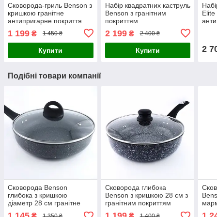
Сковорода-гриль Benson з
Набір квадратних каструль
Набі
кришкою гранітне
Benson з гранітним
Elit
антипригарне покриття
покриттям
анти
(знімна ручка)
1 199
2 199
₴
₴
1 450 ₴
2 400 ₴
2 7
Купити
Купити
Подібні товари компанії
Сковорода Benson
Сковорода глибока
Сков
глибока з кришкою
Benson з кришкою 28 см з
Bens
діаметр 28 см гранітне
гранітним покриттям
мар
антипригарне покриття
1 145
1 199
1 2
₴
₴
1 350 ₴
1 400 ₴