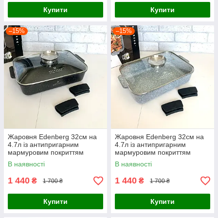
Купити
Купити
–15%
–15%
Жаровня Edenberg 32см на
Жаровня Edenberg 32см на
4.7л із антипригарним
4.7л із антипригарним
мармуровим покриттям
мармуровим покриттям
В наявності
В наявності
1 440
1 440
₴
₴
1 700 ₴
1 700 ₴
Купити
Купити