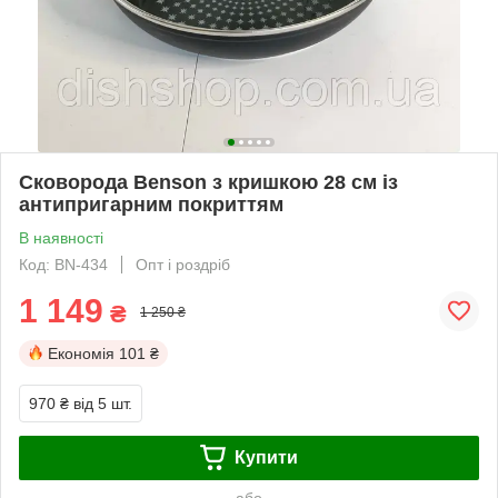
Сковорода Benson з кришкою 28 см із
антипригарним покриттям
В наявності
Код: BN-434
Опт і роздріб
1 149
₴
1 250 ₴
Економія
101 ₴
970 ₴
від 5 шт.
Купити
або