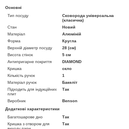
Основні
Тип посуду
Сковорода універсальна
(класична)
Стан
Новий
Матеріал
Алюміній
Форма
Кругла
Верхній діаметр посуду
28 (см)
Висота стінок
5 см
Антипригарне покриття
DIAMOND
Кришка
скло
Кількість ручок
1
Матеріал ручок
Бакеліт
Підходить для індукційних
Так
плит
Виробник
Benson
Додаткові характеристики
Багатошарове дно
Так
Кришка з отвором для
Так
виходу пари