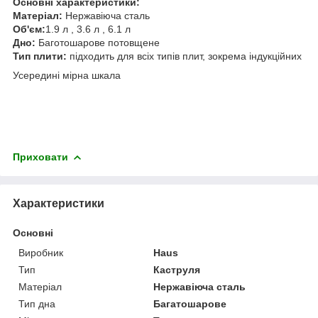
Основні характеристики:
Матеріал:
Нержавіюча сталь
Об'єм:
1.9 л , 3.6 л , 6.1 л
Дно:
Баготошарове потовщене
Тип плити:
підходить для всіх типів плит, зокрема індукційних
Усередині мірна шкала
Приховати
Характеристики
Основні
Виробник
Haus
Тип
Каструля
Матеріал
Нержавіюча сталь
Тип дна
Багатошарове