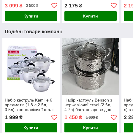
3 099
2 175
2 1
₴
₴
3 500 ₴
Купити
Купити
Подібні товари компанії
Набір каструль Kamille 6
Набір каструль Benson з
Набі
предметів (1.8 л,2.5л,
нержавіючої сталі (2.6л,
пред
3.5л) з нержавіючої сталі
4.7л) багатошарове дно
л) з
1 999
1 450
2 2
₴
₴
1 600 ₴
Купити
Купити