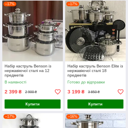
–17%
–17%
Набір каструль Benson із
Набір каструль Benson Elite із
нержавіючої сталі на 12
нержавіючої сталі 18
предметів
предметів
В наявності
Готово до відправки
2 399
3 199
₴
₴
2 900 ₴
3 850 ₴
Купити
Купити
–17%
–16%