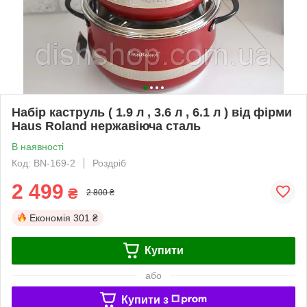
Набір каструль ( 1.9 л , 3.6 л , 6.1 л ) від фірми
Haus Roland нержавіюча сталь
В наявності
Код: BN-169-2
Роздріб
2 499
₴
2 800 ₴
Економія
301 ₴
Купити
або
Купити з