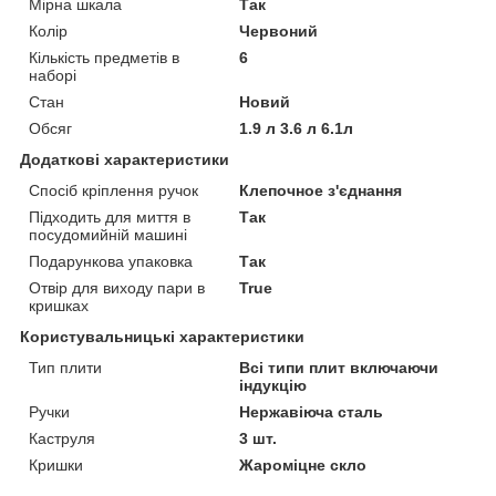
Мірна шкала
Так
Колір
Червоний
Кількість предметів в
6
наборі
Стан
Новий
Обсяг
1.9 л 3.6 л 6.1л
Додаткові характеристики
Спосіб кріплення ручок
Клепочное з'єднання
Підходить для миття в
Так
посудомийній машині
Подарункова упаковка
Так
Отвір для виходу пари в
True
кришках
Користувальницькі характеристики
Тип плити
Всі типи плит включаючи
індукцію
Ручки
Нержавіюча сталь
Каструля
3 шт.
Кришки
Жароміцне скло