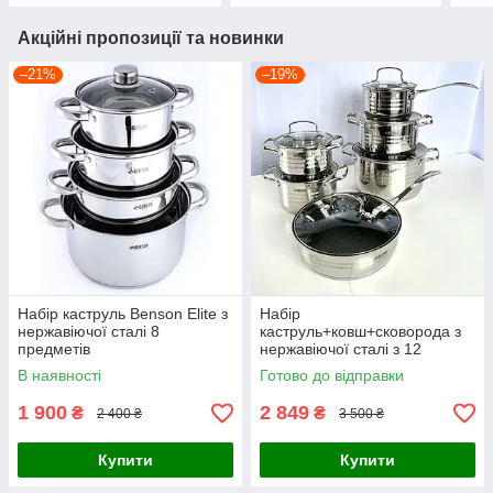
Акційні пропозиції та новинки
–21%
–19%
Набір каструль Benson Elite з
Набір
нержавіючої сталі 8
каструль+ковш+сковорода з
предметів
нержавіючої сталі з 12
предметів Benson
В наявності
Готово до відправки
1 900
2 849
₴
₴
2 400 ₴
3 500 ₴
Купити
Купити