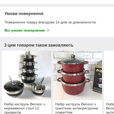
Умови повернення
Повернення товару впродовж 14 днів за домовленістю
Всі умови повернення
З цим товаром також замовляють
Набір каструль Benson з
Набір каструль Benson з
Набі
нержавіючої сталі 12
гранітним антипригарним
Bens
предметів
покриттям
анти