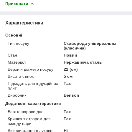
Приховати
Характеристики
Основні
Тип посуду
Сковорода універсальна
(класична)
Стан
Новий
Матеріал
Нержавіюча сталь
Верхній діаметр посуду
22 (см)
Висота стінок
5 см
Підходить для індукційних
Так
плит
Виробник
Benson
Додаткові характеристики
Багатошарове дно
Так
Кришка з отвором для
Так
виходу пари
Використання в духовці
Ні