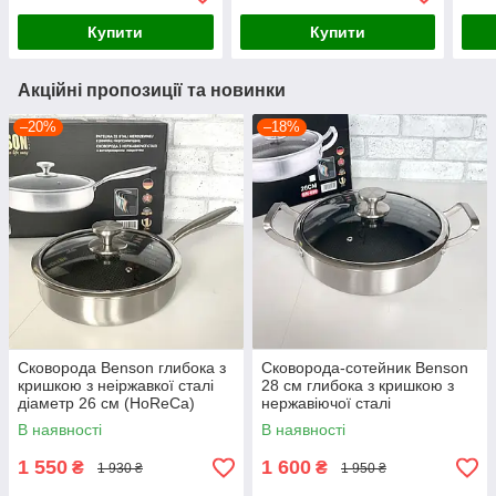
Купити
Купити
Акційні пропозиції та новинки
–20%
–18%
Сковорода Benson глибока з
Сковорода-сотейник Benson
кришкою з неіржавкої сталі
28 см глибока з кришкою з
діаметр 26 см (HoReCa)
нержавіючої сталі
В наявності
В наявності
1 550
1 600
₴
₴
1 930 ₴
1 950 ₴