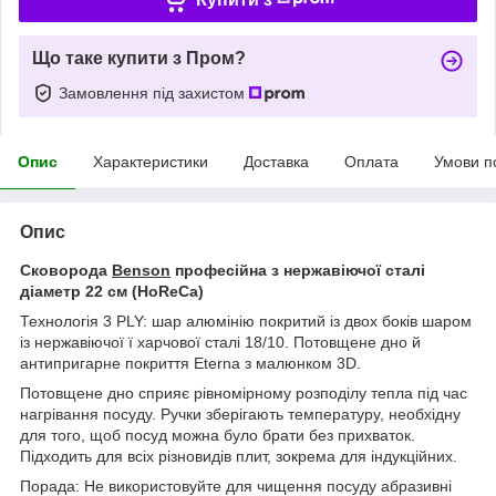
Що таке купити з Пром?
Замовлення під захистом
Опис
Характеристики
Доставка
Оплата
Умови п
Опис
Сковорода
Benson
професійна з нержавіючої сталі
діаметр 22 см (HoReCa)
Технологія 3 PLY: шар алюмінію покритий із двох боків шаром
із нержавіючої ї харчової сталі 18/10. Потовщене дно й
антипригарне покриття Eterna з малюнком 3D.
Потовщене дно сприяє рівномірному розподілу тепла під час
нагрівання посуду. Ручки зберігають температуру, необхідну
для того, щоб посуд можна було брати без прихваток.
Підходить для всіх різновидів плит, зокрема для індукційних.
Порада: Не використовуйте для чищення посуду абразивні