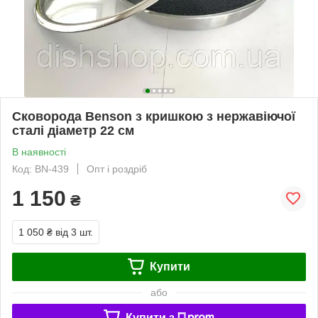
Сковорода Benson з кришкою з нержавіючої
сталі діаметр 22 см
В наявності
Код: BN-439
Опт і роздріб
1 150
₴
1 050 ₴
від 3 шт.
Купити
або
Купити з