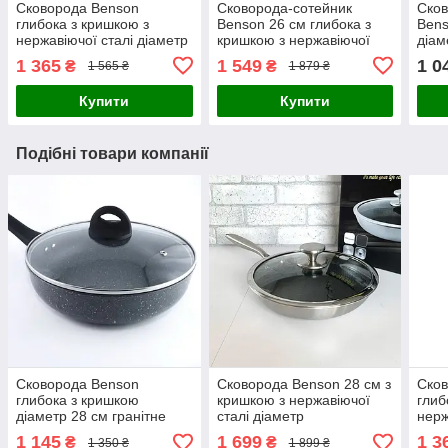
Сковорода Benson
Сковорода-сотейник
Сков
глибока з кришкою з
Benson 26 см глибока з
Bens
нержавіючої сталі діаметр
кришкою з нержавіючої
діам
22 см
сталі
анти
1 365
1 549
1 0
₴
₴
1 565 ₴
1 879 ₴
Купити
Купити
Подібні товари компанії
Сковорода Benson
Сковорода Benson 28 см з
Сков
глибока з кришкою
кришкою з нержавіючої
глиб
діаметр 28 см гранітне
сталі діаметр
нерж
антипригарне покриття
22 с
1 145
1 699
1 3
₴
₴
1 350 ₴
1 899 ₴