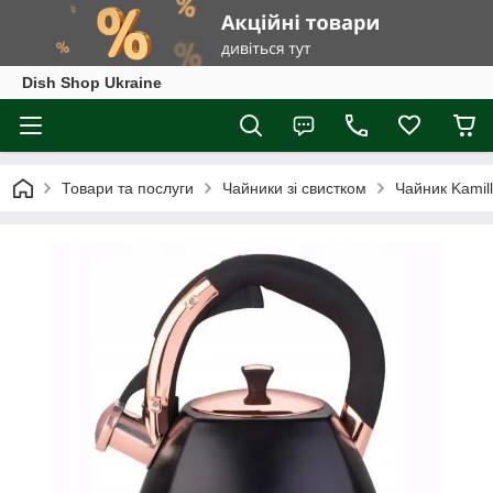
Dish Shop Ukraine
Товари та послуги
Чайники зі свистком
Чайник Kamill