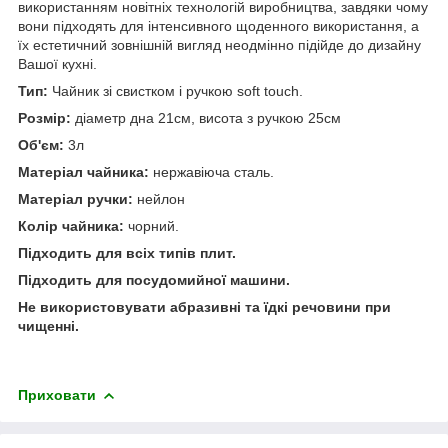
використанням новітніх технологій виробництва, завдяки чому
вони підходять для інтенсивного щоденного використання, а
їх естетичний зовнішній вигляд неодмінно підійде до дизайну
Вашої кухні.
Тип:
Чайник зі свистком і ручкою soft touch.
Розмір:
діаметр дна 21см, висота з ручкою 25см
Об'єм:
3л
Матеріал чайника:
нержавіюча сталь.
Матеріал ручки:
нейлон
Колір чайника:
чорний.
Підходить для всіх типів плит.
Підходить для посудомийної машини.
Не використовувати абразивні та їдкі речовини при
чищенні.
Приховати