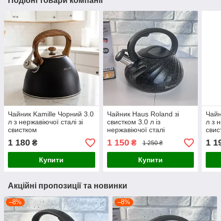
Подібні товари компанії
Чайник Kamille Чорний 3.0
Чайник Haus Roland зі
Чайн
л з нержавіючої сталі зі
свистком 3.0 л із
л з 
свистком
нержавіючої сталі
свис
1 180
1 150
1 1
₴
₴
1 250 ₴
Купити
Купити
Акційні пропозиції та новинки
–8%
–8%