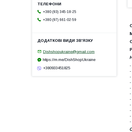
+380 (93) 345-18-25
+380 (97) 661-02-59
С
М
О
Р
Dishshopukraine@gmail.com
Н
https://m.me/DishShopUkraine
-
+380933451825
-
-
-
-
-
-
-
-
-
-
О