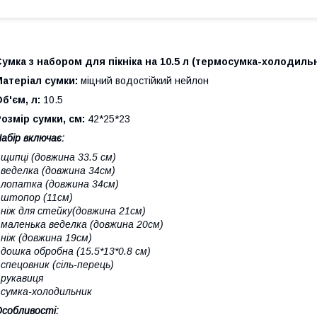
умка з набором для пікніка на 10.5 л (термосумка-холодиль
атеріал сумки:
міцний водостійкий нейлон
б'єм, л:
10.5
озмір сумки, см:
42*25*23
абір включає:
 щипці (довжина 33.5 см)
 веделка (довжина 34см)
 лопатка (довжина 34см)
 штопор (11см)
 ніж для стейку(довжина 21см)
 маленька веделка (довжина 20см)
 ніж (довжина 19см)
 дошка обробна (15.5*13*0.8 см)
 спецовник (сіль-перець)
 рукавиця
 сумка-холодильник
собливості: