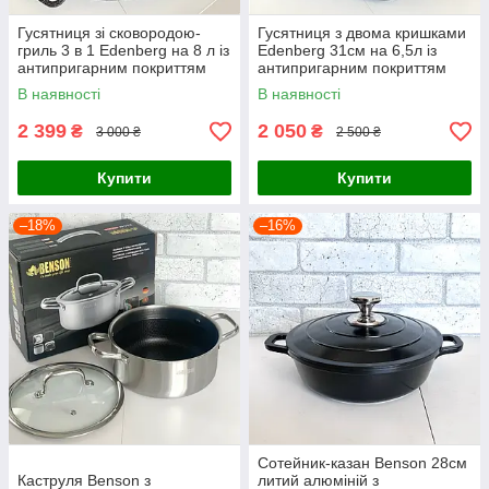
Гусятниця зі сковородою-
Гусятниця з двома кришками
гриль 3 в 1 Edenberg на 8 л із
Edenberg 31см на 6,5л із
антипригарним покриттям
антипригарним покриттям
В наявності
В наявності
2 399
2 050
₴
₴
3 000 ₴
2 500 ₴
Купити
Купити
–18%
–16%
Сотейник-казан Benson 28см
Каструля Benson з
литий алюміній з