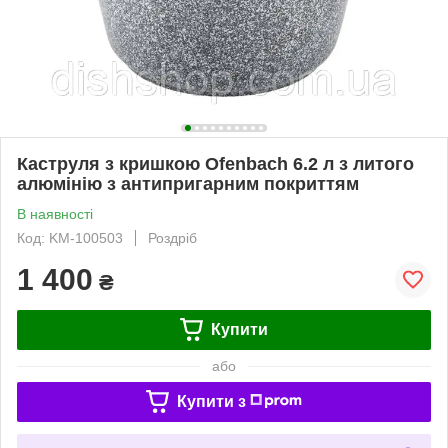
Каструля з кришкою Ofenbach 6.2 л з литого
алюмінію з антипригарним покриттям
В наявності
Код: KM-100503
Роздріб
1 400
₴
Купити
або
Купити з