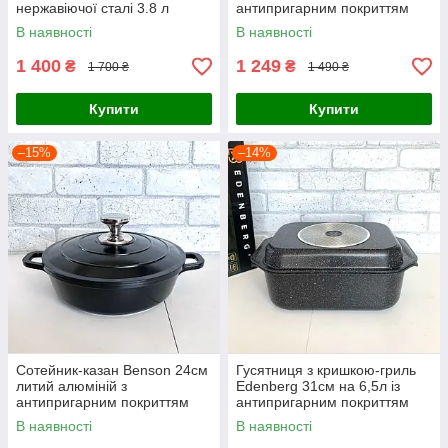
нержавіючої сталі 3.8 л
антипригарним покриттям
В наявності
В наявності
1 400
1 249
₴
₴
1 700 ₴
1 490 ₴
Купити
Купити
–15%
–14%
Сотейник-казан Benson 24см
Гусятниця з кришкою-гриль
литий алюміній з
Edenberg 31см на 6,5л із
антипригарним покриттям
антипригарним покриттям
В наявності
В наявності