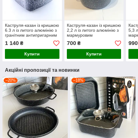
Каструля-казан із кришкою
Каструля-казан із кришкою
Каст
6.3 л із литого алюмінію з
2,2 л із литого алюмінію з
5,3 
гранітним антипригарним
мармуровим
мар
покриттям Benson
антипригарним покриттям
анти
1 140
700
990
₴
₴
Benson
Ben
Купити
Купити
Акційні пропозиції та новинки
–20%
–18%