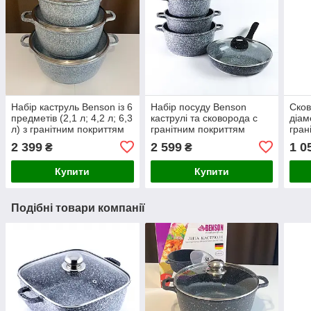
Набір каструль Benson із 6
Набір посуду Benson
Сков
предметів (2,1 л; 4,2 л; 6,3
каструлі та сковорода с
діам
л) з гранітним покриттям
гранітним покриттям
гран
покр
2 399
2 599
1 0
₴
₴
Купити
Купити
Подібні товари компанії