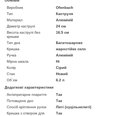
Основні
Виробник
Ofenbach
Тип
Каструля
Матеріал
Алюміній
Діаметр каструлі
24 см
Висота каструлі без
16.5 см
кришки
Тип дна
Багатошарове
Кришка
жаростійке скло
Ручка
Алюміній
Мірна шкала
Ні
Колір
Сірий
Стан
Новий
Об`єм
6.2 л
Додаткові характеристики
Антипригарне покриття
Так
Потовщене дно
Так
Спосіб кріплення ручок
Литі (суцільнолиті)
Кришка з отвором для
Так