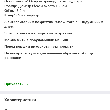
Особливості:
Отвір на кришці для виходу пари
Розмір:
Діаметр Ø24см висота 16,5см
Об'єм:
6.2 л
Колір:
Сірий мармур
З антипригарним покриттям "Snow marble" і індукційним
дном.
З 3-х шаровим мармуровим покриттям.
Можна мити в посудомийній машині.
Перед першим використанням промити.
Не використовуйте для чищення абразивні або їдкі
речовини
Приховати
Характеристики