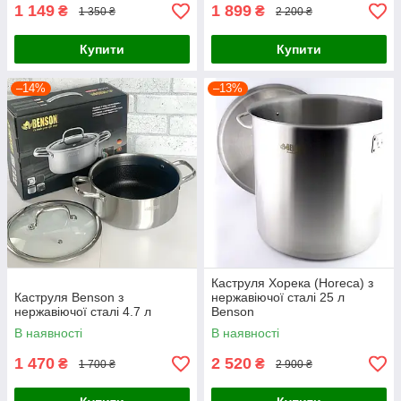
1 149
1 899
₴
₴
1 350 ₴
2 200 ₴
Купити
Купити
–14%
–13%
Каструля Хорека (Horeca) з
Каструля Benson з
нержавіючої сталі 25 л
нержавіючої сталі 4.7 л
Benson
В наявності
В наявності
1 470
2 520
₴
₴
1 700 ₴
2 900 ₴