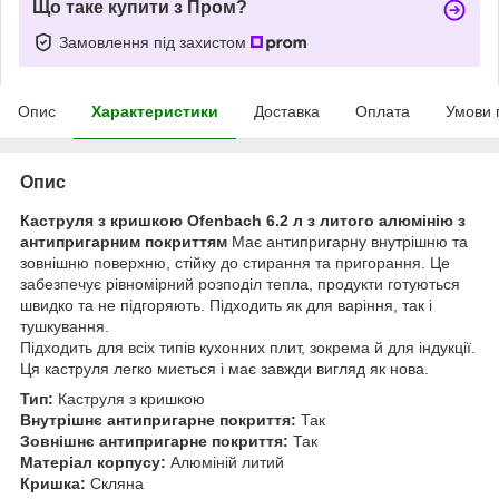
Що таке купити з Пром?
Замовлення під захистом
Опис
Характеристики
Доставка
Оплата
Умови 
Опис
Каструля з кришкою Ofenbach 6.2 л з литого алюмінію з
антипригарним покриттям
Має антипригарну внутрішню та
зовнішню поверхню, стійку до стирання та пригорання. Це
забезпечує рівномірний розподіл тепла, продукти готуються
швидко та не підгоряють. Підходить як для варіння, так і
тушкування.
Підходить для всіх типів кухонних плит, зокрема й для індукції.
Ця каструля легко миється і має завжди вигляд як нова.
Тип:
Каструля з кришкою
Внутрішнє антипригарне покриття:
Так
Зовнішнє антипригарне покриття:
Так
Матеріал корпусу:
Алюміній литий
Кришка:
Скляна