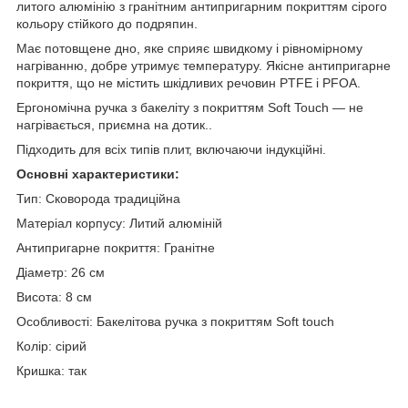
литого алюмінію з гранітним антипригарним покриттям сірого
кольору стійкого до подряпин.
Має потовщене дно, яке сприяє швидкому і рівномірному
нагріванню, добре утримує температуру. Якісне антипригарне
покриття, що не містить шкідливих речовин PTFE і PFOA.
Ергономічна ручка з бакеліту з покриттям Soft Touch — не
нагрівається, приємна на дотик..
Підходить для всіх типів плит, включаючи індукційні.
Основні характеристики:
Тип: Сковорода традиційна
Матеріал корпусу: Литий алюміній
Антипригарне покриття: Гранітне
Діаметр: 26 см
Висота: 8 см
Особливості: Бакелітова ручка з покриттям Soft touch
Колір: сірий
Кришка: так