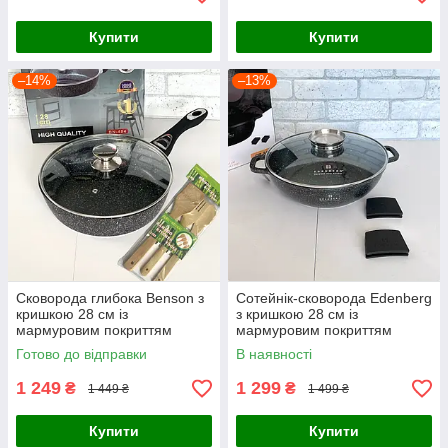
Купити
Купити
–14%
–13%
Сковорода глибока Benson з
Сотейнік-сковорода Edenberg
кришкою 28 см із
з кришкою 28 см із
мармуровим покриттям
мармуровим покриттям
Готово до відправки
В наявності
1 249
1 299
₴
₴
1 449 ₴
1 499 ₴
Купити
Купити