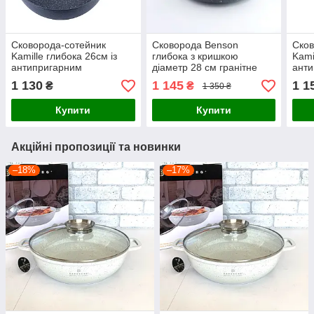
Сковорода-сотейник
Сковорода Benson
Сков
Kamille глибока 26см із
глибока з кришкою
Kami
антипригарним
діаметр 28 см гранітне
анти
мармуровим покриттям
антипригарне покриття
пок
1 130
1 145
1 1
₴
₴
1 350 ₴
PTFE
Купити
Купити
Акційні пропозиції та новинки
–18%
–17%