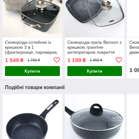
Сковорода-сотейник із
Сковорода-гриль Benson з
Сков
кришкою 3 в 1
кришкою гранітне
Bens
(фритюрниця, пароварка,
антипригарне покриття
діам
сковорода)
(знімна ручка)
покр
1 549
1 199
₴
₴
1 700 ₴
1 450 ₴
1 0
Купити
Купити
Подібні товари компанії