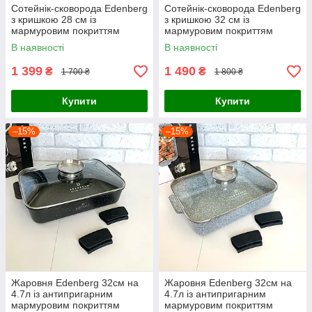
Сотейнік-сковорода Edenberg
Сотейнік-сковорода Edenberg
з кришкою 28 см із
з кришкою 32 см із
мармуровим покриттям
мармуровим покриттям
В наявності
В наявності
1 399
1 490
₴
₴
1 700 ₴
1 800 ₴
Купити
Купити
–15%
–15%
Жаровня Edenberg 32см на
Жаровня Edenberg 32см на
4.7л із антипригарним
4.7л із антипригарним
мармуровим покриттям
мармуровим покриттям