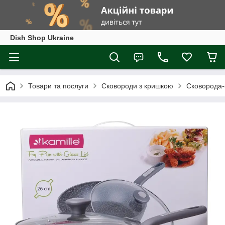
Dish Shop Ukraine
Товари та послуги
Сковороди з кришкою
Сковорода-с