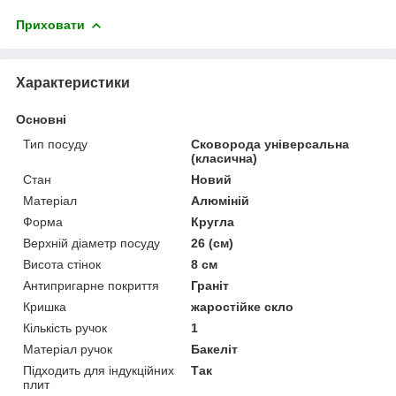
Приховати
Характеристики
Основні
Тип посуду
Сковорода універсальна
(класична)
Стан
Новий
Матеріал
Алюміній
Форма
Кругла
Верхній діаметр посуду
26 (см)
Висота стінок
8 см
Антипригарне покриття
Граніт
Кришка
жаростійке скло
Кількість ручок
1
Матеріал ручок
Бакеліт
Підходить для індукційних
Так
плит