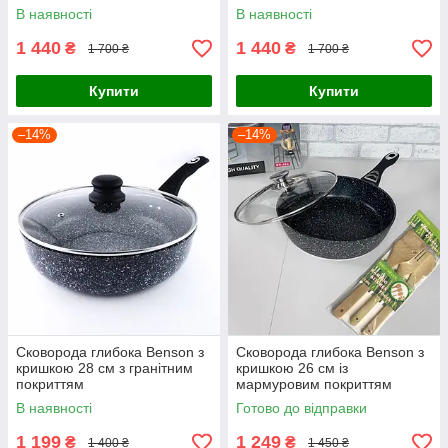
В наявності
В наявності
1 440
1 440
₴
₴
1 700 ₴
1 700 ₴
Купити
Купити
–14%
–14%
Сковорода глибока Benson з
Сковорода глибока Benson з
кришкою 28 см з гранітним
кришкою 26 см із
покриттям
мармуровим покриттям
В наявності
Готово до відправки
1 199
1 249
₴
₴
1 400 ₴
1 450 ₴