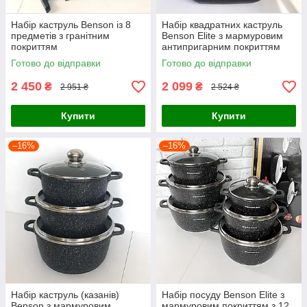
Набір каструль Benson із 8
Набір квадратних каструль
предметів з гранітним
Benson Elite з мармуровим
покриттям
антипригарним покриттям
Готово до відправки
Готово до відправки
2 450
2 099
₴
₴
2 951 ₴
2 524 ₴
Купити
Купити
–16%
–16%
Набір каструль (казанів)
Набір посуду Benson Elite з
Benson з мармуровим
мармуровим покриттям з 12