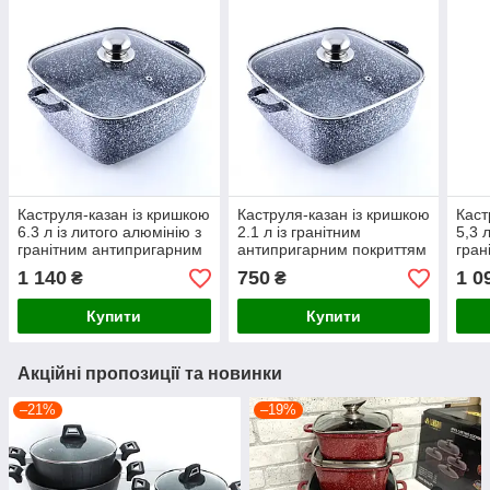
Каструля-казан із кришкою
Каструля-казан із кришкою
Каст
6.3 л із литого алюмінію з
2.1 л із гранітним
5,3 
гранітним антипригарним
антипригарним покриттям
гран
покриттям Benson
Benson
покр
1 140
750
1 0
₴
₴
Купити
Купити
Акційні пропозиції та новинки
–21%
–19%