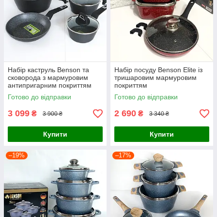
Набір каструль Benson та
Набір посуду Benson Elite із
сковорода з мармуровим
тришаровим мармуровим
антипригарним покриттям
покриттям
Готово до відправки
Готово до відправки
3 099
2 690
₴
₴
3 900 ₴
3 340 ₴
Купити
Купити
–19%
–17%