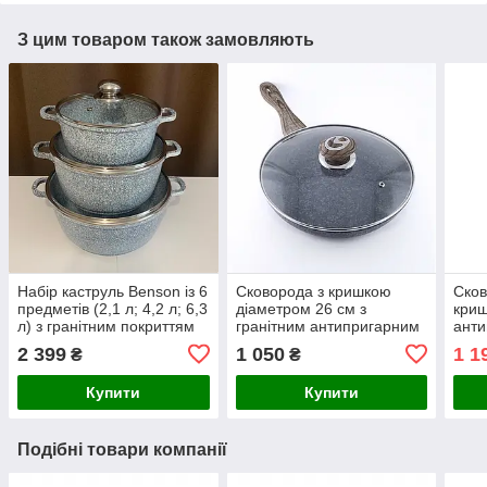
З цим товаром також замовляють
Набір каструль Benson із 6
Сковорода з кришкою
Сков
предметів (2,1 л; 4,2 л; 6,3
діаметром 26 см з
криш
л) з гранітним покриттям
гранітним антипригарним
анти
покриттям Benson
(зні
2 399
1 050
1 1
₴
₴
Купити
Купити
Подібні товари компанії