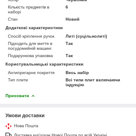
Кількість предметів в
6
наборі
Стан
Новий
Додаткові характеристики
Спосіб кріплення ручок
Литі (суцільнолиті)
Підходить для миття в
Так
посудомийній машині
Подарункова упаковка
Так
Користувальницькі характеристики
Антипригарне покриття
Весь набір
Тип плити
Всі типи плит включаючи
індукцію
Приховати
Умови доставки
Нова Пошта
Доставка кур'єром Нової Пошти по всій Україні