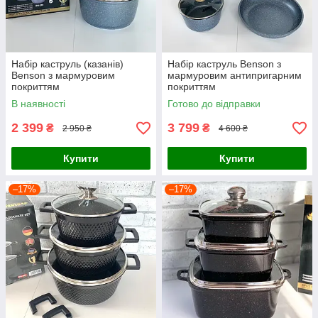
Набір каструль (казанів)
Набір каструль Benson з
Benson з мармуровим
мармуровим антипригарним
покриттям
покриттям
В наявності
Готово до відправки
2 399
3 799
₴
₴
2 950 ₴
4 600 ₴
Купити
Купити
–17%
–17%