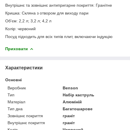
Внутрішнє та зовнішнє антипригарне покриття: Гранітне
Кришка: Скляна з отвором для виходу пари
Об'єм: 2,2 л; 3,2 л; 4,2 л
Колір: червоний
Посуд підходить для всіх типів плит, включаючи індукцію
Приховати
Характеристики
Основні
Виробник
Benson
Тип
Набір каструль
Матеріал
Алюміній
Тип дна
Багатошарове
Зовнішнє покриття
граніт
Внутрішнє покриття
граніт
Колір
Червоний