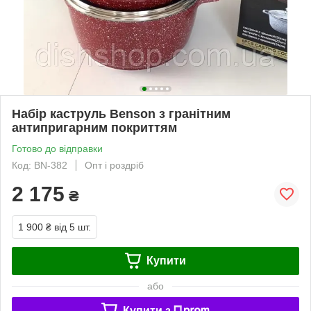
Набір каструль Benson з гранітним
антипригарним покриттям
Готово до відправки
Код: BN-382
Опт і роздріб
2 175
₴
1 900 ₴
від 5 шт.
Купити
або
Купити з