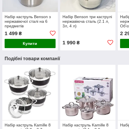
Набір каструль Benson з
Набір Benson три каструлі
Набі
нержавіючої сталі на 6
нержавіюча сталь (2.1 л,
нерж
предметів
3л, 4 л)
Об'єм
1 499
2 2
₴
1 990
₴
Купити
Подібні товари компанії
Набір каструль Kamille 8
Набір каструль Kamille 8
Набі