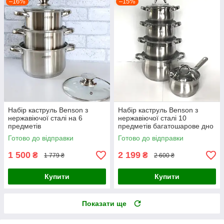
–16%
–15%
Набір каструль Benson з
Набір каструль Benson з
нержавіючої сталі на 6
нержавіючої сталі 10
предметів
предметів багатошарове дно
Готово до відправки
Готово до відправки
1 500
2 199
₴
₴
1 779 ₴
2 600 ₴
Купити
Купити
Показати ще