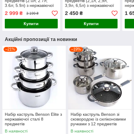
предметів (2.0л; 2.7л;
предметів (2,1л, 2,9л,
пред
3.6л; 5.9л) з нержавіючої
3,9л, 6,5л) з нержавіючої
нерж
сталі
сталі
2 999
2 450
1 6
₴
₴
3 199 ₴
Купити
Купити
Акційні пропозиції та новинки
–21%
–19%
Набір каструль Benson Elite з
Набір каструль Benson зі
нержавіючої сталі 8
сковородою із силіконовими
предметів
ручками з 12 предметів
В наявності
В наявності