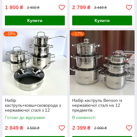
1 900
2 799
₴
₴
2 400 ₴
3 449 ₴
Купити
Купити
–19%
–17%
Набір
Набір каструль Benson із
каструль+ковш+сковорода з
нержавіючої сталі на 12
нержавіючої сталі з 12
предметів
предметів Benson
Готово до відправки
В наявності
2 849
2 399
₴
₴
3 500 ₴
2 900 ₴