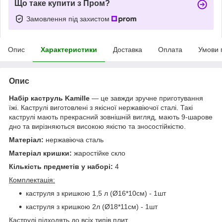
Що таке купити з Пром?
Замовлення під захистом
Опис
Характеристики
Доставка
Оплата
Умови 
Опис
Набір каструль Kamille
— це завжди зручне приготування
їжі. Каструлі виготовлені з якісної нержавіючої сталі. Такі
каструлі мають прекрасний зовнішній вигляд, мають 9-шарове
дно та вирізняються високою якістю та зносостійкістю.
Матеріал:
нержавіюча сталь
Матеріал кришки:
жаростійке скло
Кількість предметів у наборі:
4
Комплектація:
каструля з кришкою 1,5 л (Ø16*10см) - 1шт
каструля з кришкою 2л (Ø18*11см) - 1шт
Каструлі підходять до всіх типів плит.