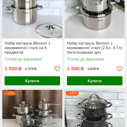
Набір каструль Benson з
Набір каструль Benson з
нержавіючої сталі на 6
нержавіючої сталі (2.6л, 4.7л)
предметів
багатошарове дно
Готово до відправки
Готово до відправки
1 500
1 590
₴
₴
1 779 ₴
1 870 ₴
Купити
Купити
–15%
–14%