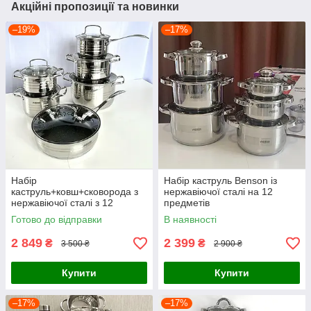
Акційні пропозиції та новинки
–19%
–17%
Набір
Набір каструль Benson із
каструль+ковш+сковорода з
нержавіючої сталі на 12
нержавіючої сталі з 12
предметів
предметів Benson
Готово до відправки
В наявності
2 849
2 399
₴
₴
3 500 ₴
2 900 ₴
Купити
Купити
–17%
–17%