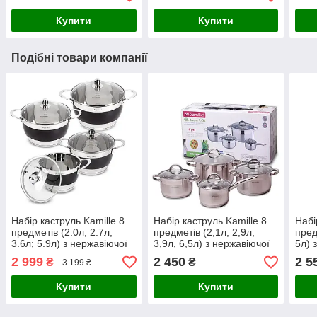
Купити
Купити
Подібні товари компанії
Набір каструль Kamille 8
Набір каструль Kamille 8
Набі
предметів (2.0л; 2.7л;
предметів (2,1л, 2,9л,
пред
3.6л; 5.9л) з нержавіючої
3,9л, 6,5л) з нержавіючої
5л) 
сталі
сталі
KM-
2 999
2 450
2 5
₴
₴
3 199 ₴
Купити
Купити