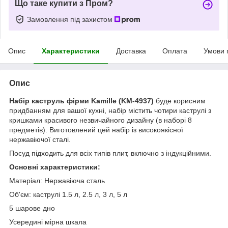
Що таке купити з Пром?
Замовлення під захистом
Опис
Характеристики
Доставка
Оплата
Умови 
Опис
Набір каструль фірми Kamille (KM-4937)
буде корисним
придбанням для вашої кухні, набір містить чотири каструлі з
кришками красивого незвичайного дизайну (в наборі 8
предметів). Виготовлений цей набір із високоякісної
нержавіючої сталі.
Посуд підходить для всіх типів плит, включно з індукційними.
Основні характеристики:
Матеріал: Нержавіюча сталь
Об'єм: каструлі 1.5 л, 2.5 л, 3 л, 5 л
5 шарове дно
Усередині мірна шкала