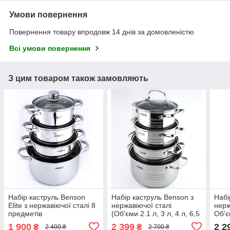
Умови повернення
Повернення товару впродовж 14 днів за домовленістю
Всі умови повернення
З цим товаром також замовляють
Набір каструль Benson
Набір каструль Benson з
Набі
Elite з нержавіючої сталі 8
нержавіючої сталі
нерж
предметів
(Об'єми 2.1 л, 3 л, 4 л, 6,5
Об'єм
л)
1 900
2 399
2 2
₴
₴
2 400 ₴
2 700 ₴