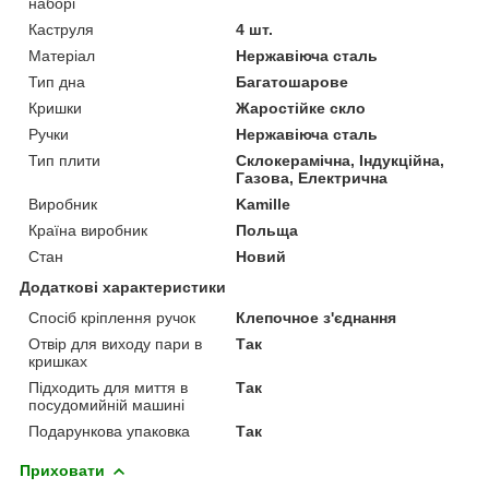
наборі
Каструля
4 шт.
Матеріал
Нержавіюча сталь
Тип дна
Багатошарове
Кришки
Жаростійке скло
Ручки
Нержавіюча сталь
Тип плити
Склокерамічна, Індукційна,
Газова, Електрична
Виробник
Kamille
Країна виробник
Польща
Стан
Новий
Додаткові характеристики
Спосіб кріплення ручок
Клепочное з'єднання
Отвір для виходу пари в
Так
кришках
Підходить для миття в
Так
посудомийній машині
Подарункова упаковка
Так
Приховати