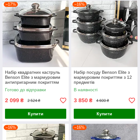
–17%
–16%
Набір квадратних каструль
Набір посуду Benson Elite з
Benson Elite з мармуровим
мармуровим покриттям з 12
антипригарним покриттям
предметів
Готово до відправки
В наявності
2 099
3 850
₴
₴
2 524 ₴
4 600 ₴
Купити
Купити
–16%
–16%