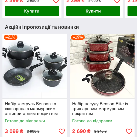
2 399
2 299
2 1
₴
₴
2 950 ₴
2 650 ₴
Купити
Купити
Акційні пропозиції та новинки
–21%
–19%
Набір каструль Benson та
Набір посуду Benson Elite із
сковорода з мармуровим
тришаровим мармуровим
антипригарним покриттям
покриттям
Готово до відправки
Готово до відправки
3 099
2 690
₴
₴
3 900 ₴
3 340 ₴