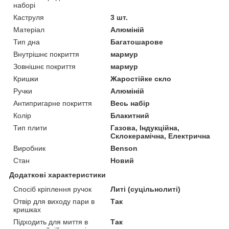
наборі
Каструля
3 шт.
Матеріал
Алюміній
Тип дна
Багатошарове
Внутрішнє покриття
мармур
Зовнішнє покриття
мармур
Кришки
Жаростійке скло
Ручки
Алюміній
Антипригарне покриття
Весь набір
Колір
Блакитний
Тип плити
Газова, Індукційна,
Склокерамічна, Електрична
Виробник
Benson
Стан
Новий
Додаткові характеристики
Спосіб кріплення ручок
Литі (суцільнолиті)
Отвір для виходу пари в
Так
кришках
Підходить для миття в
Так