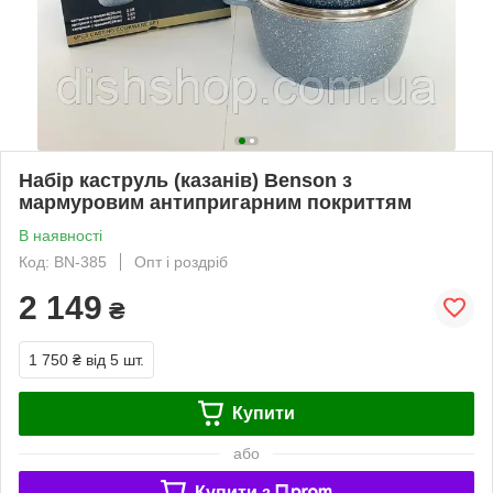
Набір каструль (казанів) Benson з
мармуровим антипригарним покриттям
В наявності
Код: BN-385
Опт і роздріб
2 149
₴
1 750 ₴
від 5 шт.
Купити
або
Купити з