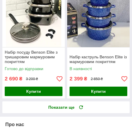
Набір посуду Benson Elite з
тришаровим мармуровим
Набір каструль Benson Elite із
покриттям
мармуровим покриттям
Готово до відправки
В наявності
2 690
2 399
₴
₴
3 200 ₴
2 850 ₴
Купити
Купити
Показати ще
Про нас