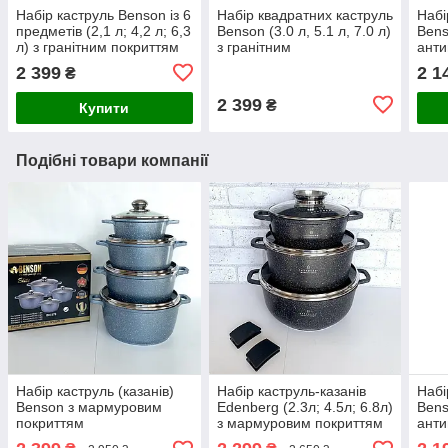
Набір каструль Benson із 6
Набір квадратних каструль
Набі
предметів (2,1 л; 4,2 л; 6,3
Benson (3.0 л, 5.1 л, 7.0 л)
Bens
л) з гранітним покриттям
з гранітним
анти
антипригарним покриттям
2 399
2 1
₴
2 399
₴
Купити
Подібні товари компанії
Набір каструль (казанів)
Набір каструль-казанів
Набі
Benson з мармуровим
Edenberg (2.3л; 4.5л; 6.8л)
Bens
покриттям
з мармуровим покриттям
анти