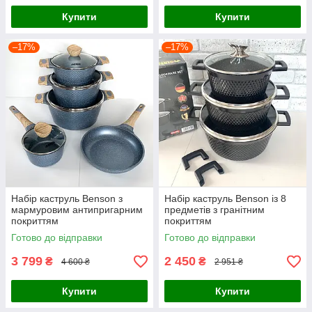
Купити
Купити
–17%
–17%
Набір каструль Benson з
Набір каструль Benson із 8
мармуровим антипригарним
предметів з гранітним
покриттям
покриттям
Готово до відправки
Готово до відправки
3 799
2 450
₴
₴
4 600 ₴
2 951 ₴
Купити
Купити