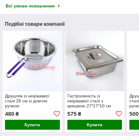
Всі умови повернення
Подібні товари компанії
Друшляк із неіржавкої
Гастроємність із
Друш
сталі 26 см із довгою
неіржавкої сталі з
стал
ручкою
кришкою 27*17*10 см
руч
480
575
500
₴
₴
Купити
Купити